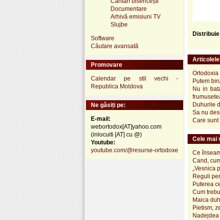
Cântări bisericești
Documentare
Arhivă emisiuni TV
Slujbe
Distribui
Software
Căutare avansată
Articolel
Promovare
Ortodoxia 
Calendar pe stil vechi -
Putem biru
Republica Moldova
Nu in bata
frumusetea
Duhurile 
Ne găsiți pe:
Sa nu desc
E-mail:
Care sunt 
webortodox[AT]yahoo.com
(inlocuiti [AT] cu @)
Cele mai v
Youtube:
youtube.com/@resurse-ortodoxe
Ce înseamn
Cand, cum
„Vesnica 
Reguli pen
Puterea ce
Cum trebui
Maica duh
Pietism, z
Nadejdea 