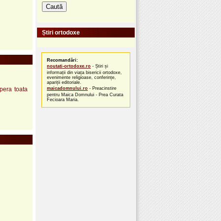
Știri ortodoxe
Recomandări:
noutati-ortodoxe.ro
- Știri și
informații din viața bisericii ortodoxe,
evenimente religioase, conferințe,
apariții editoriale.
opera toata
maicadomnului.ro
- Preacinstire
pentru Maica Domnului - Prea Curata
Fecioara Maria.