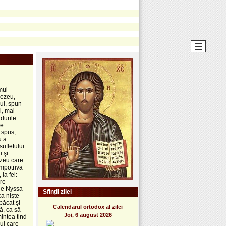
mul
nezeu,
lui, spun
i, mai
ndurile
se
 spus,
u a
ufletului
 şi
ezeu care
împotriva
la fel:
pre
 de Nyssa
Sfinții zilei
ca nişte
păcat şi
Calendarul ortodox al zilei
ă, ca să
Joi, 6 august 2026
mintea tind
lui care