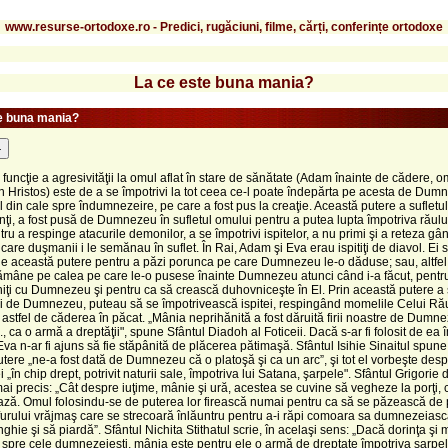
www.resurse-ortodoxe.ro - Predici, rugăciuni, filme, cărți, conferințe ortodoxe
La ce este buna mania?
e buna mania?
-
 funcţie a agresivităţii la omul aflat în stare de sănătate (Adam înainte de cădere, o
în Hristos) este de a se împotrivi la tot ceea ce-l poate îndepărta pe acesta de Dum
 din cale spre îndumnezeire, pe care a fost pus la creaţie. Această putere a sufletu
rinţi, a fost pusă de Dumnezeu în sufletul omului pentru a putea lupta împotriva răulu
tru a respinge atacurile demonilor, a se împotrivi ispitelor, a nu primi şi a reteza gâ
e care duşmanii i le semănau în suflet. În Rai, Adam şi Eva erau ispitiţi de diavol. Ei 
e această putere pentru a păzi porunca pe care Dumnezeu le-o dăduse; sau, altfel
ămâne pe calea pe care le-o pusese înainte Dumnezeu atunci când i-a făcut, pentr
ţi cu Dumnezeu şi pentru ca să crească duhovniceşte în El. Prin această putere a s
ei de Dumnezeu, puteau să se împotrivească ispitei, respingând momelile Celui Rău
 astfel de căderea în păcat. „Mânia neprihănită a fost dăruită firii noastre de Dumn
.., ca o armă a dreptăţii", spune Sfântul Diadoh al Foticeii. Dacă s-ar fi folosit de ea 
Eva n-ar fi ajuns să fie stăpânită de plăcerea pătimaşă. Sfântul Isihie Sinaitul spune, 
tere „ne-a fost dată de Dumnezeu că o platoşă şi ca un arc”, şi tot el vorbeşte des
i „în chip drept, potrivit naturii sale, împotriva lui Satana, şarpele". Sfântul Grigorie
ai precis: „Cât despre iuţime, mânie şi ură, acestea se cuvine să vegheze la porţi, 
ază. Omul folosindu-se de puterea lor firească numai pentru ca să se păzească de 
furului vrăjmaş care se strecoară înlăuntru pentru a-i răpi comoara sa dumnezeiasc
nghie şi să piardă”. Sfântul Nichita Stithatul scrie, în acelaşi sens: „Dacă dorinţa şi 
irii spre cele dumnezeieşti, mânia este pentru ele o armă de dreptate împotriva şarpe