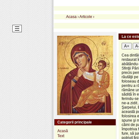
Acasa
›
Articole
›
La ce est
A+
A
Cea dintâi
restaurat 
abătându-l
Sfinţii Pă
precis pen
răutăţii p
foloseau d
pentru a r
rămâne uni
sădită în 
ferindu-se
ne-a zidit.
Şarpelui, 
această pu
folosirea e
spune şi m
Categorii principale
câini de p
împotriva 
Acasă
fure, să ju
Text
potrivit f