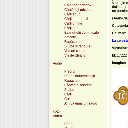
şopteşte c
Calendar ortodox
(iuţimea) a
Cântări și pricesne
ne pornim 
Cărți epub
(
Jean-Cla
Cărți epub rusă
Cărți online
Categoria
Cărți pdf
Evanghelii duminicale
Cautare:
Articole
La ce est
Rugăciuni
Slujbe și rânduieli
Vizualizar
Versuri colinde
Viețile Sfinților
Id:
17222
Imagine:
Audio
Predici
Părinți duhovnicești
Rugăciuni
Cântări bisericești
Slujbe
Cărți
Colinde
Arhivă emisiuni radio
Foto
Video
Părinți