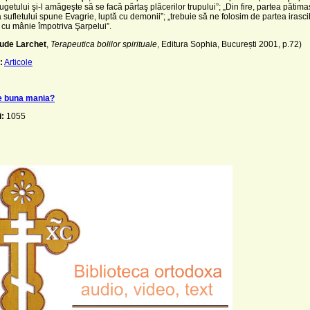
ugetului şi-l amăgeşte să se facă părtaş plăcerilor trupului”; „Din fire, partea pătim
 sufletului
spune Evagrie, luptă cu demonii”; „trebuie să ne folosim de partea irasci
cu mânie împotriva Şarpelui”.
ude Larchet
,
Terapeutica bolilor spirituale
, Editura Sophia, București 2001, p.72)
:
Articole
e buna mania?
i:
1055