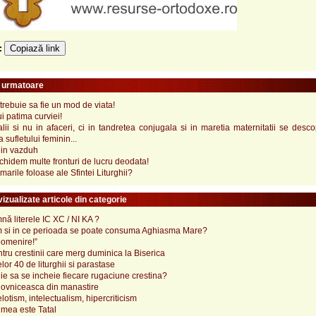
Copiază link
e:
e urmatoare
trebuie sa fie un mod de viata!
i patima curviei!
lii si nu in afaceri, ci in tandretea conjugala si in maretia maternitatii se desc
 sufletului feminin...
din vazduh
hidem multe fronturi de lucru deodata!
marile foloase ale Sfintei Liturghii?
izualizate articole din categorie
ă literele IC XC / NI KA ?
 si in ce perioada se poate consuma Aghiasma Mare?
pomenire!”
tru crestinii care merg duminica la Biserica
lor 40 de liturghii si parastase
e sa se incheie fiecare rugaciune crestina?
ovniceasca din manastire
elotism, intelectualism, hipercriticism
mea este Tatal