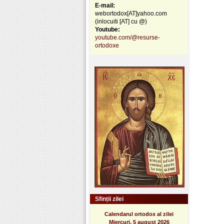
E-mail:
webortodox[AT]yahoo.com
(inlocuiti [AT] cu @)
Youtube:
youtube.com/@resurse-
ortodoxe
Sfinții zilei
Calendarul ortodox al zilei
Miercuri, 5 august 2026