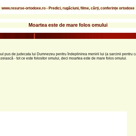
www.resurse-ortodoxe.ro - Predici, rugăciuni, filme, cărți, conferințe ortodoxe
Moartea este de mare folos omului
l pus de judecata lui Dumnezeu pentru îndeplinirea menirii lui (a sarcinii pentru ca
eiască - tot ce este folositor omului, deci moartea este de mare folos omului.