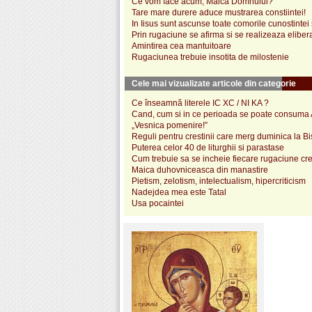
Ce vom face acum, Maica Domnului?
Tare mare durere aduce mustrarea constiintei!
In Iisus sunt ascunse toate comorile cunostintei s
Prin rugaciune se afirma si se realizeaza elibera
Amintirea cea mantuitoare
Rugaciunea trebuie insotita de milostenie
Cele mai vizualizate articole din categorie
Ce înseamnă literele IC XC / NI KA ?
Cand, cum si in ce perioada se poate consum
„Vesnica pomenire!”
Reguli pentru crestinii care merg duminica la Bi
Puterea celor 40 de liturghii si parastase
Cum trebuie sa se incheie fiecare rugaciune cr
Maica duhovniceasca din manastire
Pietism, zelotism, intelectualism, hipercriticism
Nadejdea mea este Tatal
Usa pocaintei