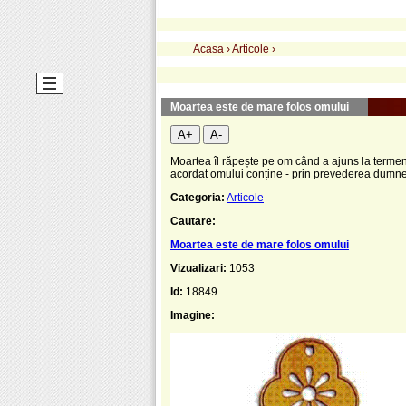
Acasa
›
Articole
›
Moartea este de mare folos omului
A+
A-
Moartea îl răpește pe om când a ajuns la termenu
acordat omului conține - prin prevederea dumnez
Categoria:
Articole
Cautare:
Moartea este de mare folos omului
Vizualizari:
1053
Id:
18849
Imagine: