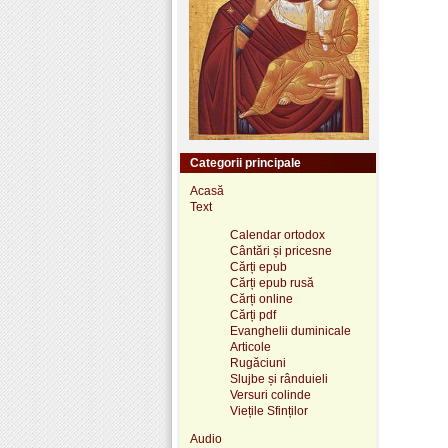
Categorii principale
Acasă
Text
Calendar ortodox
Cântări și pricesne
Cărți epub
Cărți epub rusă
Cărți online
Cărți pdf
Evanghelii duminicale
Articole
Rugăciuni
Slujbe și rânduieli
Versuri colinde
Viețile Sfinților
Audio