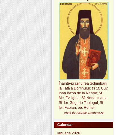
Înainte-prăznuirea Schimbării
la Față a Domnului;
†) Sf. Cuv.
Ioan Iacob de la Neamț
; Sf.
Mc. Evsignie; Sf. Nona, mama
Sf. Ier. Grigorie Teologul; Sf.
Ier. Fabian, ep. Romei
oferit de resurse-ortodoxe.ro
Calendar
Ianuarie 2026