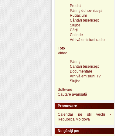
Predici
Părinți duhovnicești
Rugăciuni
Cântări bisericești
Slujbe
Cărți
Colinde
Arhivă emisiuni radio
Foto
Video
Părinți
Cântări bisericești
Documentare
Arhivă emisiuni TV
Slujbe
Software
Căutare avansată
Promovare
Calendar pe stil vechi -
Republica Moldova
Ne găsiți pe: