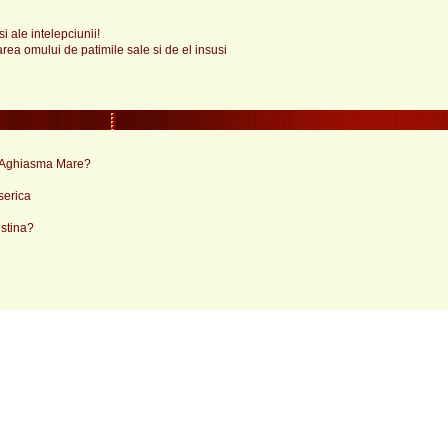
i ale intelepciunii!
rea omului de patimile sale si de el insusi
a Aghiasma Mare?
serica
estina?