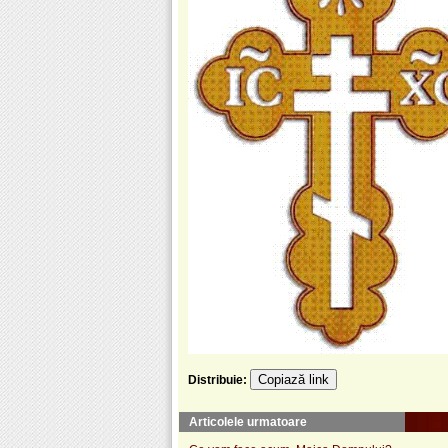
Copiază link
Distribuie:
Articolele urmatoare