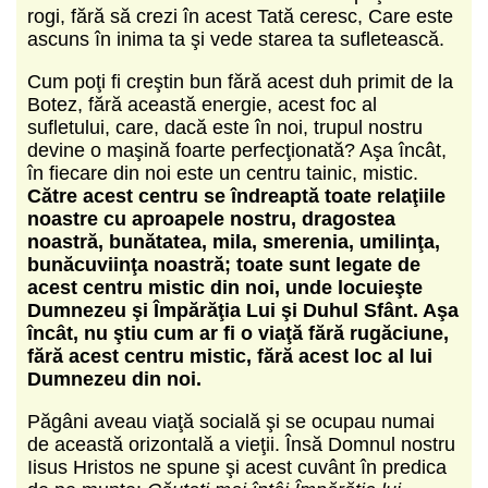
rogi, fără să crezi în acest Tată ceresc, Care este
ascuns în inima ta şi vede starea ta sufletească.
Cum poţi fi creştin bun fără acest duh primit de la
Botez, fără această energie, acest foc al
sufletului, care, dacă este în noi, trupul nostru
devine o maşină foarte perfecţionată? Aşa încât,
în fiecare din noi este un centru tainic, mistic.
Către acest centru se îndreaptă toate relaţiile
noastre cu aproapele nostru, dragostea
noastră, bunătatea, mila, smerenia, umilinţa,
bunăcuviinţa noastră; toate sunt legate de
acest centru mistic din noi, unde locuieşte
Dumnezeu şi Împărăţia Lui şi Duhul Sfânt. Aşa
încât, nu ştiu cum ar fi o viaţă fără rugăciune,
fără acest centru mistic, fără acest loc al lui
Dumnezeu din noi.
Păgâni aveau viaţă socială şi se ocupau numai
de această orizontală a vieţii. Însă Domnul nostru
Iisus Hristos ne spune şi acest cuvânt în predica