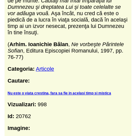
de pe munte:
Căutaţi mai întâi Împărăţia lui
Dumnezeu şi dreptatea Lui şi toate celelalte se
vor adăuga vouă.
Aşa încât, nu cred că este o
piedică de a lucra în viaţa socială, dacă în acelaşi
timp ai un izvor nesecat, prezenţa lui Dumnezeu
în tine însuţi.
(
Arhim. Ioanichie Bălan
,
Ne vorbeşte Părintele
Sofian
, Editura Episcopiei Romanului, 1997, pp.
76-77)
Categoria:
Articole
Cautare:
Nu este o viata crestina, fara sa fie in acelasi timp si mistica
Vizualizari:
998
Id:
20762
Imagine: