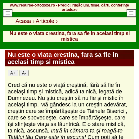
www.resurse-ortodoxe.ro - Predici, rugăciuni, filme, cărți, conferințe
ortodoxe
Acasa
›
Articole
›
Nu este o viata crestina, fara sa fie in acelasi timp si
mistica
Nu este o viata crestina, fara sa fie in
acelasi timp si mistica
A+
A-
Cred că nu este o viaţă creştină, fără să fie în
acelaşi timp şi mistică, adică tainică, legată de
Dumnezeu. Nu ştiu creştin să nu fie şi mistic în
acelaşi timp. Mă gândesc la un creştin adevărat,
creştin care se împărtăşeşte de Tainele Bisericii,
care se spovedeşte, care se împărtăşeşte, care
îşi sfinţeşte viaţa sa lăuntrică. E o stare mistică,
tainică, ascunsă.
Intră în cămara ta şi roagă-te
Tatălui tău Care este în ascuns!
Cum poţi să te