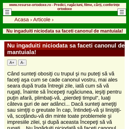
www.resurse-ortodoxe.ro - Predici, rugăciuni, filme, cărți, conferințe
ortodoxe
Acasa
›
Articole
›
Nu ingaduiti niciodata sa faceti canonul de mantuiala!
Nu ingaduiti niciodata sa faceti canonul de
mantuiala!
A+
A-
Când sunteţi obosiţi cu trupul şi nu puteţi să vă
faceţi aşa cum se cade canonul vostru, mai ales
seara după truda întregii zile, iată cum să vă
rugaţi, înainte să începeţi rugăciunea, ieşiţi pentru
puţin afară, plimbaţi-vă, „pierdeţi timpul”, luaţi
câteva guri de aer adânci... Dacă sunteţi ameţiţi
sau simţiţi o greutate în cap, întindeţi-vă şi liniştiţi-
vă, scoţându-vă din minte toate problemele şi
impresiile zilei, şi după aceasta începeţi să vă
rugaţi... Nu îngăduiţi niciodată să faceţi canonul