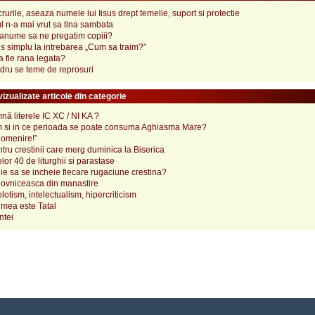
crurile, aseaza numele lui Iisus drept temelie, suport si protectie
l n-a mai vrut sa tina sambata
 anume sa ne pregatim copiii?
s simplu la intrebarea „Cum sa traim?”
a fie rana legata?
ru se teme de reprosuri
izualizate articole din categorie
ă literele IC XC / NI KA ?
 si in ce perioada se poate consuma Aghiasma Mare?
pomenire!”
tru crestinii care merg duminica la Biserica
lor 40 de liturghii si parastase
e sa se incheie fiecare rugaciune crestina?
ovniceasca din manastire
elotism, intelectualism, hipercriticism
mea este Tatal
ntei