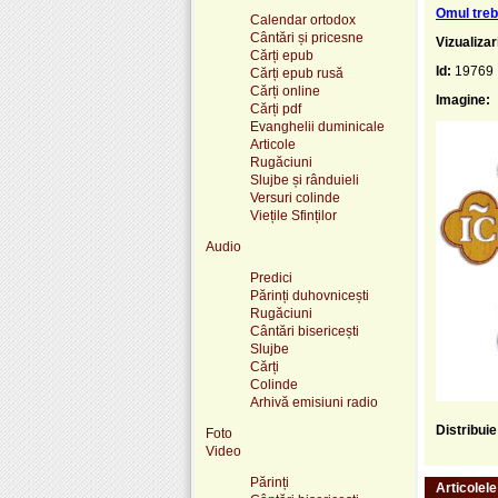
Omul treb
Calendar ortodox
Cântări și pricesne
Vizualizar
Cărți epub
Id:
19769
Cărți epub rusă
Cărți online
Imagine:
Cărți pdf
Evanghelii duminicale
Articole
Rugăciuni
Slujbe și rânduieli
Versuri colinde
Viețile Sfinților
Audio
Predici
Părinți duhovnicești
Rugăciuni
Cântări bisericești
Slujbe
Cărți
Colinde
Arhivă emisiuni radio
Distribui
Foto
Video
Părinți
Articolel