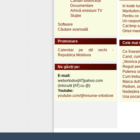
Cântări bisericești
Documentare
In toate lu
Arhivă emisiuni TV
Mantuitoru
Slujbe
Pentru ce
Un raspun
Software
Cat timp s
Căutare avansată
Omul mand
Promovare
Cele mai v
Calendar pe stil vechi -
Ce înseamn
Republica Moldova
Cand, cum
„Vesnica 
Reguli pen
Ne găsiți pe:
Puterea ce
E-mail:
Cum trebui
webortodox[AT]yahoo.com
Maica duh
(inlocuiti [AT] cu @)
Pietism, z
Youtube:
Nadejdea 
youtube.com/@resurse-ortodoxe
Usa pocai