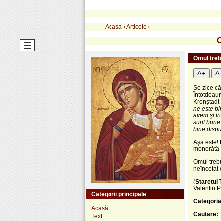
Acasa
›
Articole
›
O
Omul treb
A+
A
Se zice că
Întotdeaun
Kronștadt
ne este bi
avem şi tr
sunt bune 
bine dispu
Aşa este!
mohorâtă să
Omul trebu
neîncetat 
(
Starețul 
Valentin P
Categorii principale
Categoria
Acasă
Cautare:
Text