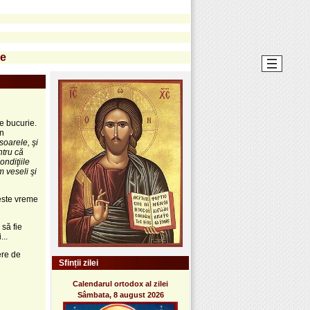
ie
e bucurie.
in
soarele, şi
tru că
ondiţiile
 veseli şi
este vreme
 să fie
...
ere de
Sfinții zilei
Calendarul ortodox al zilei
Sâmbata, 8 august 2026