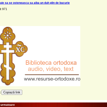
uie sa se osteneasca sa aiba un duh plin de bucurie
i:
971
Copiază link
e:
e urmatoare