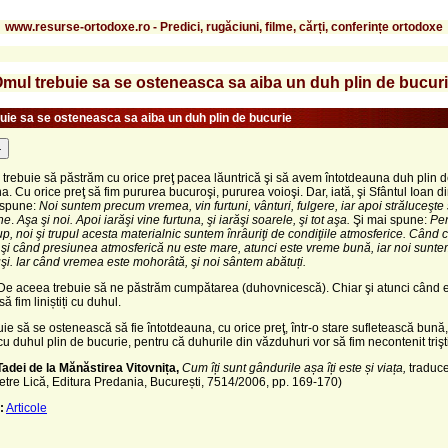
www.resurse-ortodoxe.ro - Predici, rugăciuni, filme, cărți, conferințe ortodoxe
mul trebuie sa se osteneasca sa aiba un duh plin de bucur
uie sa se osteneasca sa aiba un duh plin de bucurie
-
 trebuie să păstrăm cu orice preţ pacea lăuntrică şi să avem întotdeauna duh plin d
a. Cu orice preţ să fim pururea bucuroşi, pururea voioşi. Dar, iată, şi Sfântul Ioan d
 spune:
Noi suntem precum vremea, vin furtuni, vânturi, fulgere, iar apoi străluceşte 
ne
.
Aşa şi noi. Apoi iarăşi vine furtuna, şi iarăşi soarele, şi tot aşa.
Şi mai spune:
Pen
up, noi şi trupul acesta materialnic suntem înrâuriţi de condiţiile atmosferice. Când c
şi când presiunea atmosferică nu este mare, atunci este vreme bună, iar noi suntem
şi. Iar când vremea este mohorâtă, şi noi sântem abătuți.
 De aceea trebuie să ne păstrăm cumpătarea (duhovnicescă). Chiar şi atunci când 
 fim liniștiți cu duhul.
ie să se ostenească să fie întotdeauna, cu orice preţ, într-o stare sufletească bună,
cu duhul plin de bucurie, pentru că duhurile din văzduhuri vor să fim necontenit trişti
Tadei de la Mănăstirea Vitovnița,
Cum îți sunt gândurile așa îți este și viața,
traduc
etre Lică, Editura Predania, București, 7514/2006, pp. 169-170)
:
Articole