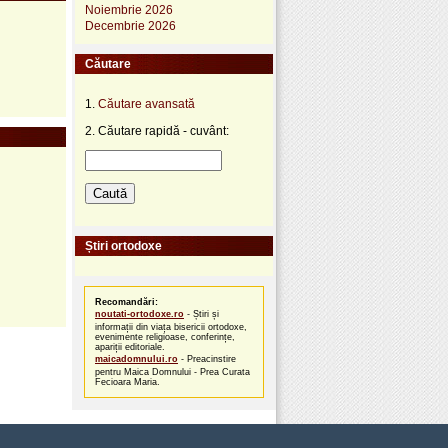
Noiembrie 2026
Decembrie 2026
Căutare
1.
Căutare avansată
2. Căutare rapidă - cuvânt:
Știri ortodoxe
Recomandări:
noutati-ortodoxe.ro
- Știri și
informații din viața bisericii ortodoxe,
evenimente religioase, conferințe,
apariții editoriale.
maicadomnului.ro
- Preacinstire
pentru Maica Domnului - Prea Curata
Fecioara Maria.