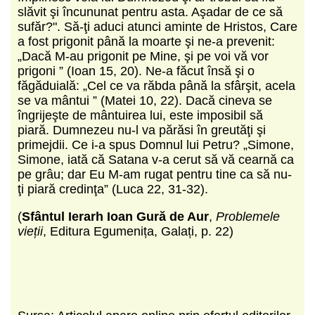
slăvit şi încununat pentru asta. Aşadar de ce să
sufăr?". Să-ţi aduci atunci aminte de Hristos, Care
a fost prigonit până la moarte şi ne-a prevenit:
„Dacă M-au prigonit pe Mine, şi pe voi vă vor
prigoni ” (Ioan 15, 20). Ne-a făcut însă şi o
făgăduială: „Cel ce va răbda până la sfârşit, acela
se va mântui ” (Matei 10, 22). Dacă cineva se
îngrijeşte de mântuirea lui, este imposibil să
piară. Dumnezeu nu-l va părăsi în greutăţi şi
primejdii. Ce i-a spus Domnul lui Petru? „Simone,
Simone, iată că Satana v-a cerut să vă cearnă ca
pe grâu; dar Eu M-am rugat pentru tine ca să nu-
ţi piară credinţa” (Luca 22, 31-32).
(
Sfântul Ierarh Ioan Gură de Aur
,
Problemele
vieții
, Editura Egumenița, Galați, p. 22)