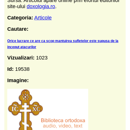
Sursa: Articolul apare online prin efortul editorilor
site-ului
doxologia.ro
.
Categoria:
Articole
Cautare:
Orice lucrare ce are ca scop mantuirea sufletelor este supusa de la
inceput atacurilor
Vizualizari:
1023
Id:
19538
Imagine: