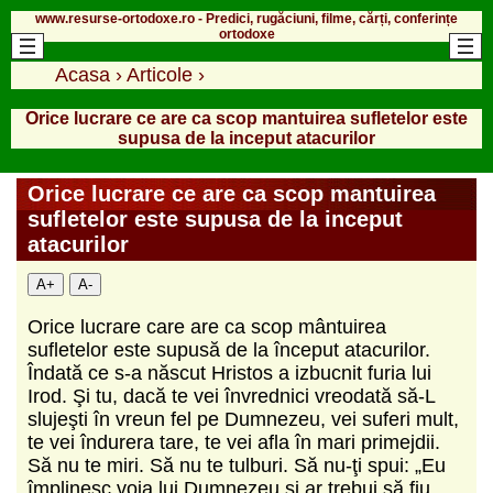
www.resurse-ortodoxe.ro - Predici, rugăciuni, filme, cărți, conferințe
ortodoxe
Acasa
›
Articole
›
Orice lucrare ce are ca scop mantuirea sufletelor este
supusa de la inceput atacurilor
Orice lucrare ce are ca scop mantuirea
sufletelor este supusa de la inceput
atacurilor
A+
A-
Orice lucrare care are ca scop mântuirea
sufletelor este supusă de la început atacurilor.
Îndată ce s-a născut Hristos a izbucnit furia lui
Irod. Şi tu, dacă te vei învrednici vreodată să-L
slujeşti în vreun fel pe Dumnezeu, vei suferi mult,
te vei îndurera tare, te vei afla în mari primejdii.
Să nu te miri. Să nu te tulburi. Să nu-ţi spui: „Eu
împlinesc voia lui Dumnezeu şi ar trebui să fiu