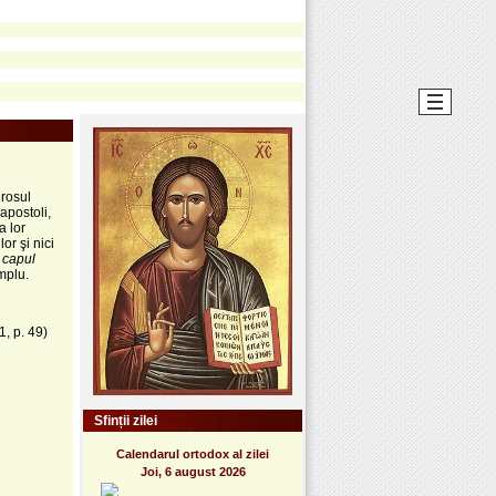
erosul
apostoli,
a lor
or şi nici
 capul
mplu.
1, p. 49)
Sfinții zilei
Calendarul ortodox al zilei
Joi, 6 august 2026