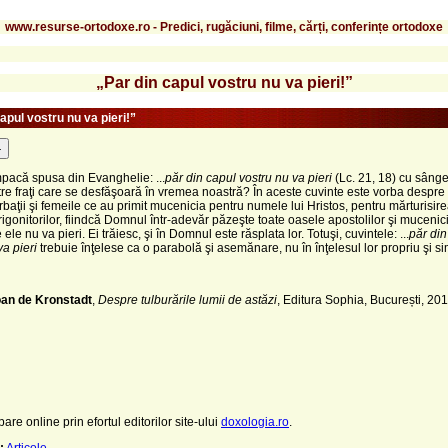
www.resurse-ortodoxe.ro - Predici, rugăciuni, filme, cărți, conferințe ortodoxe
„Par din capul vostru nu va pieri!”
apul vostru nu va pieri!”
-
pacă spusa din Evanghelie: ...
păr din capul vostru nu va pieri
(Lc. 21, 18) cu sâng
tre fraţi care se desfăşoară în vremea noastră? În aceste cuvinte este vorba despre 
baţii şi femeile ce au primit mucenicia pentru numele lui Hristos, pentru mărturisire
rigonitorilor, fiindcă Domnul într-adevăr păzeşte toate oasele apostolilor şi mucenicil
 ele nu va pieri. Ei trăiesc, şi în Domnul este răsplata lor. Totuşi, cuvintele: ...
păr din
va pieri
trebuie înţelese ca o parabolă şi asemănare, nu în înţelesul lor propriu şi si
oan de Kronstadt
,
Despre tulburările lumii de astăzi
, Editura Sophia, București, 201
pare online prin efortul editorilor site-ului
doxologia.ro
.
:
Articole