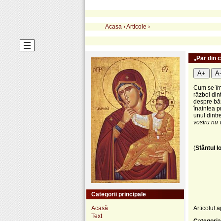
Acasa
›
Articole
›
„Par din c
A+
A
Cum se îm
război din
despre băr
înaintea p
unul dintre
vostru nu 
(
Sfântul I
Categorii principale
Acasă
Articolul a
Text
Categoria