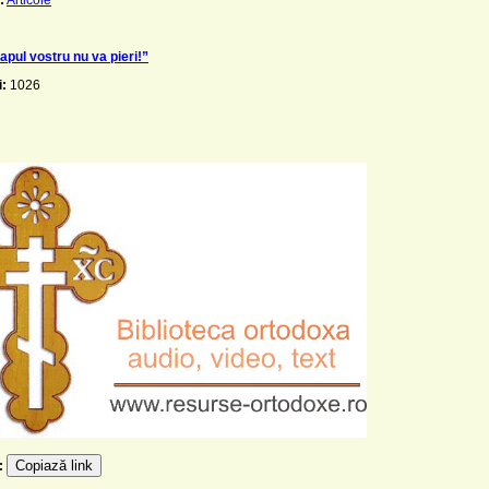
apul vostru nu va pieri!”
i:
1026
Copiază link
e: