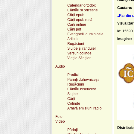
Calendar ortodox
Cautare:
Cântări și pricesne
Cărți epub
„Par din c
Cărți epub rusă
Vizualizar
Cărți online
Cărți pdf
Id:
15690
Evanghelii duminicale
Articole
Imagine:
Rugăciuni
Slujbe și rânduieli
Versuri colinde
Viețile Sfinților
Audio
Predici
Părinți duhovnicești
Rugăciuni
Cântări bisericești
Slujbe
Cărți
Colinde
Arhivă emisiuni radio
Foto
Video
Distribui
Părinți