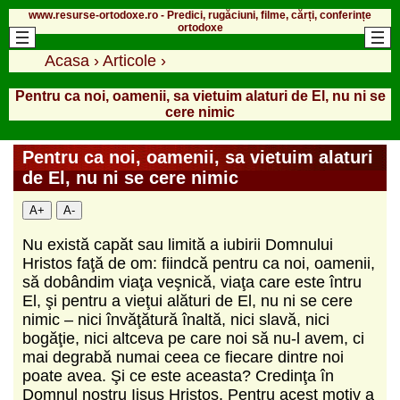
www.resurse-ortodoxe.ro - Predici, rugăciuni, filme, cărți, conferințe
ortodoxe
Acasa
›
Articole
›
Pentru ca noi, oamenii, sa vietuim alaturi de El, nu ni se
cere nimic
Pentru ca noi, oamenii, sa vietuim alaturi
de El, nu ni se cere nimic
A+
A-
Nu există capăt sau limită a iubirii Domnului
Hristos faţă de om: fiindcă pentru ca noi, oamenii,
să dobândim viaţa veşnică, viaţa care este întru
El, şi pentru a vieţui alături de El, nu ni se cere
nimic – nici învăţătură înaltă, nici slavă, nici
bogăţie, nici altceva pe care noi să nu-l avem, ci
mai degrabă numai ceea ce fiecare dintre noi
poate avea. Şi ce este aceasta? Credinţa în
Domnul nostru Iisus Hristos. Pentru acest motiv a