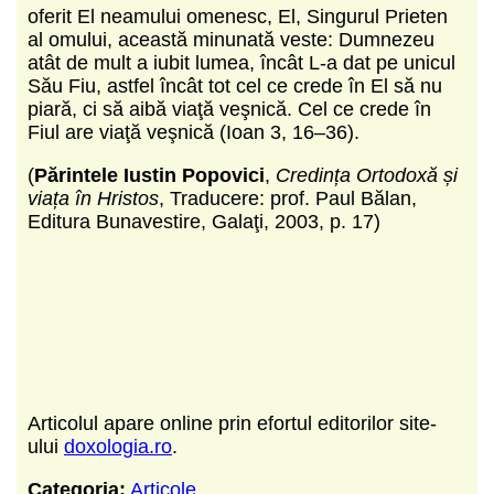
oferit El neamului omenesc, El, Singurul Prieten
al omului, această minunată veste: Dumnezeu
atât de mult a iubit lumea, încât L-a dat pe unicul
Său Fiu, astfel încât tot cel ce crede în El să nu
piară, ci să aibă viaţă veşnică. Cel ce crede în
Fiul are viaţă veşnică (Ioan 3, 16–36).
(
Părintele Iustin Popovici
,
Credința Ortodoxă și
viața în Hristos
, Traducere: prof. Paul Bălan,
Editura Bunavestire, Galaţi, 2003, p. 17)
Articolul apare online prin efortul editorilor site-
ului
doxologia.ro
.
Categoria:
Articole