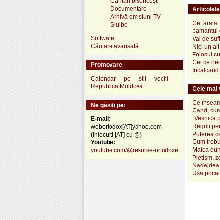
Cântări bisericești
Documentare
Articolel
Arhivă emisiuni TV
Ce arata 
Slujbe
pamantul 
Software
Vai de suf
Căutare avansată
Nici un al
Folosul cu
Cel ce ned
Promovare
Incalcand 
Calendar pe stil vechi -
Republica Moldova
Cele mai v
Ce înseamn
Ne găsiți pe:
Cand, cum
„Vesnica 
E-mail:
Reguli pen
webortodox[AT]yahoo.com
Puterea ce
(inlocuiti [AT] cu @)
Cum trebui
Youtube:
Maica duh
youtube.com/@resurse-ortodoxe
Pietism, z
Nadejdea 
Usa pocai