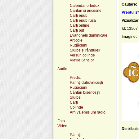
Cautare:
Calendar ortodox
Cântări și pricesne
Preotul sf
Cărți epub
Cărți epub rusă
Vizualizar
Cărți online
Id:
13507
Cărți pdf
Evanghelii duminicale
Imagine:
Articole
Rugăciuni
Slujbe și rânduieli
Versuri colinde
Viețile Sfinților
Audio
Predici
Părinți duhovnicești
Rugăciuni
Cântări bisericești
Slujbe
Cărți
Colinde
Arhivă emisiuni radio
Foto
Video
Distribui
Părinți