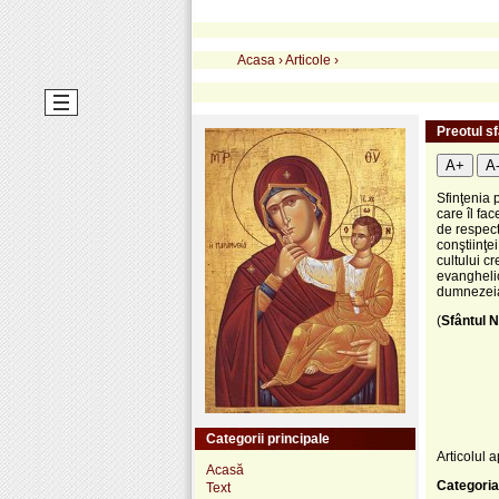
Acasa
›
Articole
›
Preotul sf
A+
A
Sfinţenia 
care îl fac
de respect
conştiinţei
cultului cr
evanghelic
dumnezeias
(
Sfântul N
Categorii principale
Articolul a
Acasă
Categoria
Text