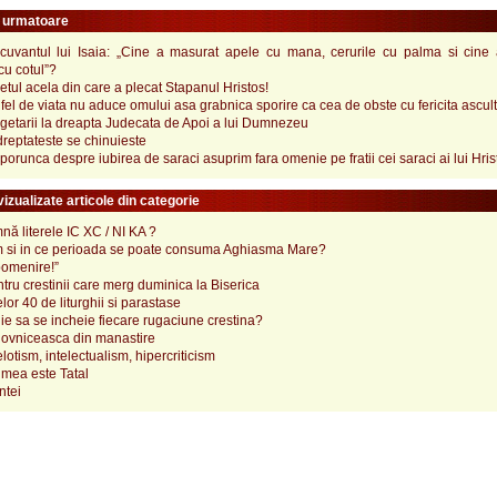
e urmatoare
cuvantul lui Isaia: „Cine a masurat apele cu mana, cerurile cu palma si cine
cu cotul”?
letul acela din care a plecat Stapanul Hristos!
t fel de viata nu aduce omului asa grabnica sporire ca cea de obste cu fericita ascul
getarii la dreapta Judecata de Apoi a lui Dumnezeu
reptateste se chinuieste
porunca despre iubirea de saraci asuprim fara omenie pe fratii cei saraci ai lui Hris
izualizate articole din categorie
ă literele IC XC / NI KA ?
 si in ce perioada se poate consuma Aghiasma Mare?
pomenire!”
tru crestinii care merg duminica la Biserica
lor 40 de liturghii si parastase
e sa se incheie fiecare rugaciune crestina?
ovniceasca din manastire
elotism, intelectualism, hipercriticism
mea este Tatal
ntei