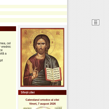
umea, cel
or vrednic
ace
bilă a
apt
Sfinții zilei
Calendarul ortodox al zilei
Vineri, 7 august 2026