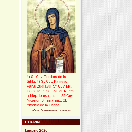
†) Sf. Cuv. Teodora de la
Sihla
;
†) Sf. Cuv. Pafnutie -
Pârvu Zugravul
; Sf. Cuv. Mc.
Dometie Persul; Sf. Ier. Narcis,
arhiep. Ierusalimului; Sf. Cuv.
Nicanor; Sf. Irina împ.; Sf.
Antonie de la Optina
oferit de resurse-ortodoxe.ro
Calendar
Ianuarie 2026