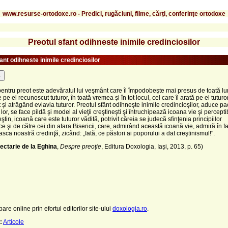
www.resurse-ortodoxe.ro - Predici, rugăciuni, filme, cărți, conferințe ortodoxe
Preotul sfant odihneste inimile credinciosilor
ant odihneste inimile credinciosilor
-
pentru preot este adevăratul lui veşmânt care îl împodobeşte mai presus de toată l
e pe el recunoscut tuturor, în toată vremea şi în tot locul, cel care îl arată pe el tutur
 şi atrăgând evlavia tuturor. Preotul sfânt odihneşte inimile credincioşilor, aduce p
 lor, se face pildă şi model al vieţii creştineşti şi întruchipează icoana vie şi percepti
eştin, icoană care este tuturor vădită, potrivit căreia se judecă sfinţenia principiilor
e şi de către cei din afara Bisericii, care, admirând această icoană vie, admiră în f
ca noastră credinţă, zicând: „Iată, ce păstori ai poporului a dat creştinismul!".
ectarie de la Eghina
,
Despre preoție
, Editura Doxologia, Iași, 2013, p. 65)
pare online prin efortul editorilor site-ului
doxologia.ro
.
:
Articole