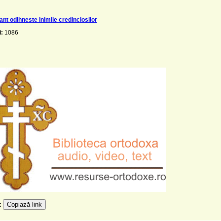
ant odihneste inimile credinciosilor
i:
1086
Copiază link
e: