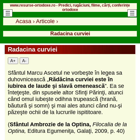
www.resurse-ortodoxe.ro - Predici, rugăciuni, filme, cărți, conferințe
ortodoxe
Acasa
›
Articole
›
Radacina curviei
Radacina curviei
A+
A-
Sfântul Marcu Ascetul ne vorbeşte în legea sa
duhovnicească „
Rădăcina curviei este în
iubirea de laude şi slavă omenească
”. Ea se
înteţeşte, din spusele altor Sfinţi Părinţi, atunci
când omul iubeşte odihna trupească (hrană,
băutură şi somn) şi mai ales atunci când nu-şi
păzeşte ochii de la lucrurile ispititoare.
(
Sfântul Ambrozie de la Optina,
Filocalia de la
Optina,
Editura Egumeniţa, Galaţi, 2009, p. 40)