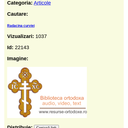
Categoria:
Articole
Cautare:
Radacina curviei
Vizualizari:
1037
Id:
22143
Imagine:
Distribuie:
Copiază link