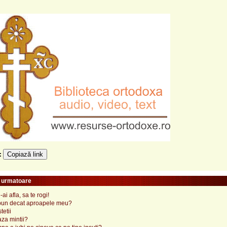
Copiază link
e:
e urmatoare
ai afla, sa te rogi!
bun decat aproapele meu?
tetii
za mintii?