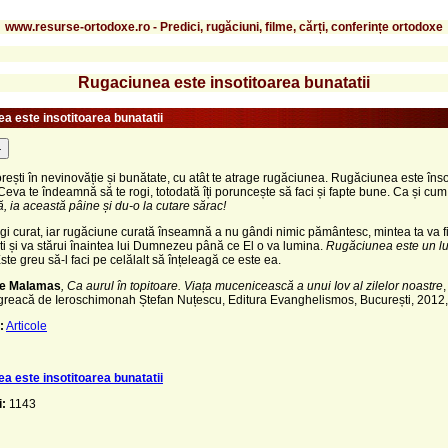
www.resurse-ortodoxe.ro - Predici, rugăciuni, filme, cărți, conferințe ortodoxe
Rugaciunea este insotitoarea bunatatii
a este insotitoarea bunatatii
-
rești în nevinovăție și bunătate, cu atât te atrage rugăciunea. Rugăciunea este îns
 Ceva te îndeamnă să te rogi, totodată îți poruncește să faci și fapte bune. Ca și cum 
ă, ia această pâine și du-o la cutare sărac!
gi curat, iar rugăciune curată înseamnă a nu gândi nimic pământesc, mintea ta va fi 
ti și va stărui înaintea lui Dumnezeu până ce El o va lumina.
Rugăciunea este un l
Este greu să-l faci pe celălalt să înțeleagă ce este ea.
ie Malamas
, Ca aurul în topitoare. Viața mucenicească a unui Iov al zilelor noastre
 greacă de Ieroschimonah Ștefan Nuțescu, Editura Evanghelismos, București, 2012,
:
Articole
a este insotitoarea bunatatii
i:
1143