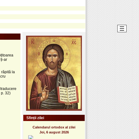
oțitoarea
ți-ar
răpită la
ucru
, traducere
 p. 32)
Sfinții zilei
Calendarul ortodox al zilei
Joi, 6 august 2026