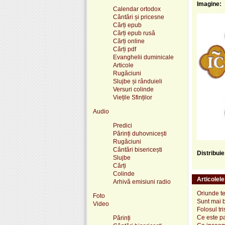
Imagine:
Calendar ortodox
Cântări și pricesne
Cărți epub
Cărți epub rusă
Cărți online
Cărți pdf
Evanghelii duminicale
Articole
Rugăciuni
Slujbe și rânduieli
Versuri colinde
Viețile Sfinților
Audio
Predici
Părinți duhovnicești
Rugăciuni
Cântări bisericești
Distribui
Slujbe
Cărți
Colinde
Articolel
Arhivă emisiuni radio
Oriunde te-
Foto
Sunt mai 
Video
Folosul tris
Ce este pa
Părinți