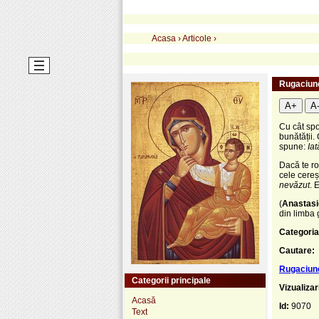
Acasa
›
Articole
›
Rugaciune
A+
A
Cu cât spo
bunătății.
spune:
Iat
Dacă te ro
cele cereș
nevăzut
. 
(
Anastas
din limba
Categoria
Cautare:
Rugaciune
Categorii principale
Vizualizar
Acasă
Id:
9070
Text