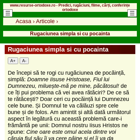
www.resurse-ortodoxe.ro - Predici, rugăciuni, filme, cărți, conferințe
ortodoxe
Acasa
›
Articole
›
Rugaciunea simpla si cu pocainta
Rugaciunea simpla si cu pocainta
A+
A-
De începi să te rogi cu rugăciunea de pocăință,
simplă:
Doamne Iisuse Hristoase, Fiul lui
Dumnezeu, miluește-mă pe mine, păcătosul!
de
ce îți pui problema că vei avea rătăciri? De ce să
te rătăcești? Doar ceri cu pocăință lui Dumnezeu
cele bune. Și Domnul te va călăuzi spre cele
bune și de folos. Am amintit și altă dată următorul
aspect în legătură cu această problemă care-i
frământă pe unii: Domnul nostru Iisus Hristos ne
spune:
Cine oare este omul acela dintre voi
căruia fiul său îi va cere pâine și el îi va da