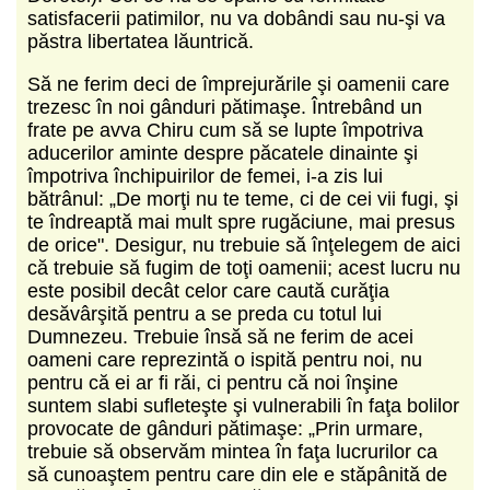
satisfacerii patimilor, nu va dobândi sau nu-şi va
păstra libertatea lăuntrică.
Să ne ferim deci de împrejurările şi oamenii care
trezesc în noi gânduri pătimaşe. Întrebând un
frate pe avva Chiru cum să se lupte împotriva
aducerilor aminte despre păcatele dinainte şi
împotriva închipuirilor de femei, i-a zis lui
bătrânul: „De morţi nu te teme, ci de cei vii fugi, şi
te îndreaptă mai mult spre rugăciune, mai presus
de orice". Desigur, nu trebuie să înţelegem de aici
că trebuie să fugim de toţi oamenii; acest lucru nu
este posibil decât celor care caută curăţia
desăvârşită pentru a se preda cu totul lui
Dumnezeu. Trebuie însă să ne ferim de acei
oameni care reprezintă o ispită pentru noi, nu
pentru că ei ar fi răi, ci pentru că noi înşine
suntem slabi sufleteşte şi vulnerabili în faţa bolilor
provocate de gânduri pătimaşe: „Prin urmare,
trebuie să observăm mintea în faţa lucrurilor ca
să cunoaştem pentru care din ele e stăpânită de