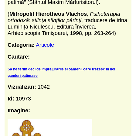
patimă" (Sfântul Maxim Mărturisitorul).
(
Mitropolit Hierotheos Vlachos
,
Psihoterapia
ortodoxă: știința sfinților părinți
, traducere de Irina
Luminița Niculescu, Editura Învierea,
Arhiepiscopia Timișoarei, 1998, pp. 263-264)
Categoria:
Articole
Cautare:
Sa ne ferim deci de imprejurarile si oamenii care trezesc in noi
ganduri patimase
Vizualizari:
1042
Id:
10973
Imagine: