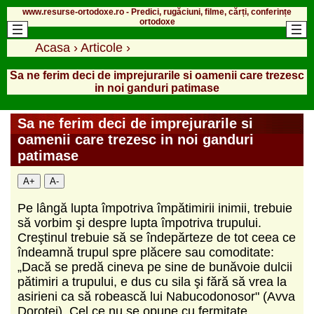
www.resurse-ortodoxe.ro - Predici, rugăciuni, filme, cărți, conferințe
ortodoxe
Acasa
›
Articole
›
Sa ne ferim deci de imprejurarile si oamenii care trezesc
in noi ganduri patimase
Sa ne ferim deci de imprejurarile si
oamenii care trezesc in noi ganduri
patimase
A+
A-
Pe lângă lupta împotriva împătimirii inimii, trebuie
să vorbim şi despre lupta împotriva trupului.
Creştinul trebuie să se îndepărteze de tot ceea ce
îndeamnă trupul spre plăcere sau comoditate:
„Dacă se predă cineva pe sine de bunăvoie dulcii
pătimiri a trupului, e dus cu sila şi fără să vrea la
asirieni ca să robească lui Nabucodonosor" (Avva
Dorotei). Cel ce nu se opune cu fermitate