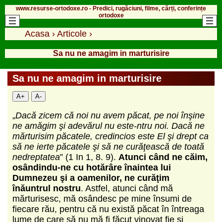
www.resurse-ortodoxe.ro - Predici, rugăciuni, filme, cărți, conferințe
ortodoxe
Acasa
›
Articole
›
Sa nu ne amagim in marturisire
Sa nu ne amagim in marturisire
A+
A-
„
Dacă zicem că noi nu avem păcat, pe noi înşine
ne amăgim şi adevărul nu este-ntru noi. Dacă ne
mărturisim păcatele, credincios este El şi drept ca
să ne ierte păcatele şi să ne curăţească de toată
nedreptatea
” (1 In 1, 8. 9).
Atunci când ne căim,
osândindu-ne cu hotărâre înaintea lui
Dumnezeu şi a oamenilor, ne curăţim
înăuntrul nostru
. Astfel, atunci când mă
mărturisesc, mă osândesc pe mine însumi de
fiecare rău, pentru că nu există păcat în întreaga
lume de care să nu mă fi făcut vinovat fie şi