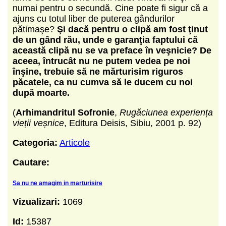
numai pentru o secundă. Cine poate fi sigur că a
ajuns cu totul liber de puterea gândurilor
pătimaşe?
Şi dacă pentru o clipă am fost ţinut
de un gând rău, unde e garanţia faptului că
această clipă nu se va preface în veşnicie?
De
aceea, întrucât nu ne putem vedea pe noi
înşine, trebuie să ne mărturisim riguros
păcatele, ca nu cumva să le ducem cu noi
după moarte.
(
Arhimandritul Sofronie
,
Rugăciunea experiența
vieții veșnice
, Editura Deisis, Sibiu, 2001 p. 92)
Categoria:
Articole
Cautare:
Sa nu ne amagim in marturisire
Vizualizari:
1069
Id:
15387