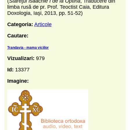
(
Stareţul Isaachie I de la Optina
, Traducere din
limba rusă de pr. Prof. Teoctist Caia, Editura
Doxologia, Iaşi, 2013, pp. 51-52)
Categoria:
Articole
Cautare:
Trandavia - mama viciilor
Vizualizari:
979
Id:
13377
Imagine: