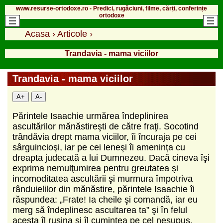
www.resurse-ortodoxe.ro - Predici, rugăciuni, filme, cărți, conferințe
ortodoxe
Acasa
›
Articole
›
Trandavia - mama viciilor
Trandavia - mama viciilor
A+
A-
Părintele Isaachie urmărea îndeplinirea
ascultărilor mănăstireşti de către fraţi. Socotind
trândăvia drept mama viciilor, îi încuraja pe cei
sârguincioşi, iar pe cei leneşi îi ameninţa cu
dreapta judecată a lui Dumnezeu. Dacă cineva îşi
exprima nemulţumirea pentru greutatea şi
incomoditatea ascultării şi murmura împotriva
rânduielilor din mănăstire, părintele Isaachie îi
răspundea: „Frate! Ia cheile şi comandă, iar eu
merg să îndeplinesc ascultarea ta” şi în felul
acesta îl ruşina şi îl cuminţea pe cel nesupus.