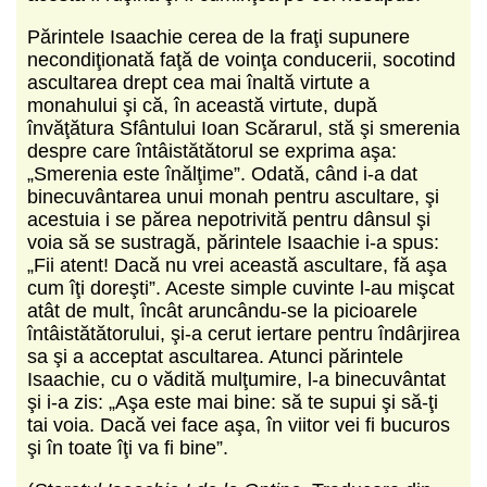
Părintele Isaachie cerea de la fraţi supunere
necondiţionată faţă de voinţa conducerii, socotind
ascultarea drept cea mai înaltă virtute a
monahului şi că, în această virtute, după
învăţătura Sfântului Ioan Scărarul, stă şi smerenia
despre care întâistătătorul se exprima aşa:
„Smerenia este înălţime”. Odată, când i-a dat
binecuvântarea unui monah pentru ascultare, şi
acestuia i se părea nepotrivită pentru dânsul şi
voia să se sustragă, părintele Isaachie i-a spus:
„Fii atent! Dacă nu vrei această ascultare, fă aşa
cum îţi doreşti”. Aceste simple cuvinte l-au mişcat
atât de mult, încât aruncându-se la picioarele
întâistătătorului, şi-a cerut iertare pentru îndârjirea
sa şi a acceptat ascultarea. Atunci părintele
Isaachie, cu o vădită mulţumire, l-a binecuvântat
şi i-a zis: „Aşa este mai bine: să te supui şi să-ţi
tai voia. Dacă vei face aşa, în viitor vei fi bucuros
şi în toate îţi va fi bine”.