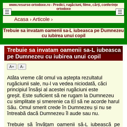
www.resurse-ortodoxe.ro - Predici, rugăciuni, filme, cărți, conferințe
ortodoxe
Acasa
›
Articole
›
Trebuie sa invatam oamenii sa-L iubeasca pe Dumnezeu
cu iubirea unui copil
Trebuie sa invatam oamenii sa-L iubeasca
pe Dumnezeu cu iubirea unui copil
A+
A-
Atâta vreme cât omul va aștepta rezultatul
rugăciunii sale, nu-l va vedea niciodată, căci
principiul însăși al acestei rugăciuni este
greșit. Este suficient să ne rugam la Dumnezeu
cu simplitate și smerenie ca El să ne acorde harul
Său. Omul smerit crede în Dumnezeu și nu se
întreabă dacă Dumnezeu îl aude sau nu.
Trebuie să învățam oamenii să-L iubească pe