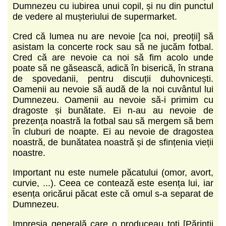
Dumnezeu cu iubirea unui copil, și nu din punctul
de vedere al mușteriului de supermarket.
Cred că lumea nu are nevoie [ca noi, preoții] să
asistam la concerte rock sau să ne jucăm fotbal.
Cred că are nevoie ca noi să fim acolo unde
poate să ne găsească, adică în biserică, în strana
de spovedanii, pentru discuții duhovnicești.
Oamenii au nevoie să audă de la noi cuvântul lui
Dumnezeu. Oamenii au nevoie să-i primim cu
dragoste și bunătate. Ei n-au au nevoie de
prezența noastră la fotbal sau să mergem să bem
în cluburi de noapte. Ei au nevoie de dragostea
noastră, de bunătatea noastră și de sfințenia vieții
noastre.
Important nu este numele păcatului (omor, avort,
curvie, ...). Ceea ce contează este esența lui, iar
esența oricărui păcat este că omul s-a separat de
Dumnezeu.
Impresia generală care o produceau toți [Părinții