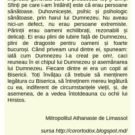
Sfinți pe care i-am întâlnit] este că erau persoane
sănătoase. Duhovnicește, psihic și psihologic
sănătoase, prin harul lui Dumnezeu. Nu aveau
nici-un defect, nu erau persoane extremiste.
Părinții erau oameni echilibrați, rezonabili și
delicați. Ei erau plini de iubire față de Dumnezeu,
plini de dragoste pentru oameni și foarte
bucuroși. Când priveam unul dintre ei, spuneam:
iată cum Dumnezeu l-a creat pe om!, caci
reuneau în ei chipul lui Dumnezeu și asemănarea
lui Dumnezeu. Fiecare dintre ei era un copil al
Bisericii. Toți învățau că trebuie să menținem
legătura cu Biserica, să întreținem mereu legătură
cu ea, indiferent de circumstanțele vieții, și, de
asemenea, de a vedea întotdeauna cu ochii lui
Hristos.
Mitropolitul Athanasie de Limassol
sursa http://corortodox.blogspot.md/