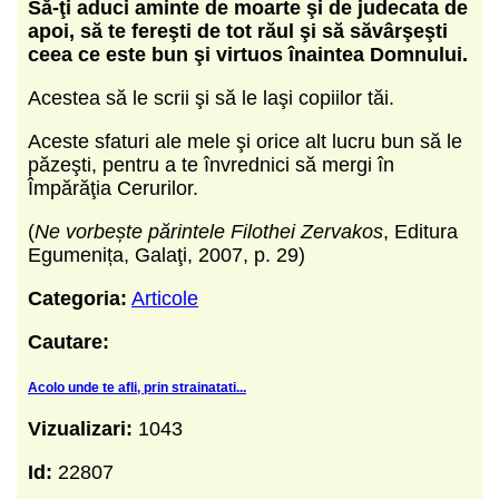
Să-ţi aduci aminte de moarte şi de judecata de
apoi, să te fereşti de tot răul şi să săvârşeşti
ceea ce este bun şi virtuos înaintea Domnului.
Acestea să le scrii şi să le laşi copiilor tăi.
Aceste sfaturi ale mele şi orice alt lucru bun să le
păzeşti, pentru a te învrednici să mergi în
Împărăţia Cerurilor.
(
Ne vorbește părintele Filothei Zervakos
, Editura
Egumenița, Galaţi, 2007, p. 29)
Categoria:
Articole
Cautare:
Acolo unde te afli, prin strainatati...
Vizualizari:
1043
Id:
22807