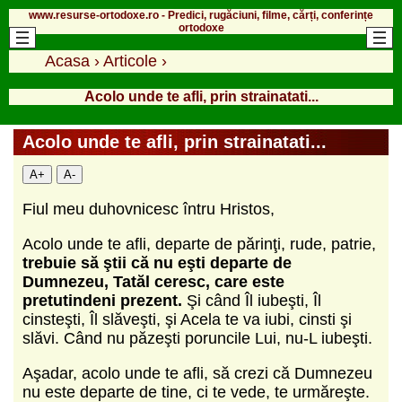
www.resurse-ortodoxe.ro - Predici, rugăciuni, filme, cărți, conferințe
ortodoxe
Acasa
›
Articole
›
Acolo unde te afli, prin strainatati...
Acolo unde te afli, prin strainatati...
A+
A-
Fiul meu duhovnicesc întru Hristos,
Acolo unde te afli, departe de părinţi, rude, patrie,
trebuie să ştii că nu eşti departe de
Dumnezeu, Tatăl ceresc, care este
pretutindeni prezent.
Şi când Îl iubeşti, Îl
cinsteşti, Îl slăveşti, şi Acela te va iubi, cinsti şi
slăvi. Când nu păzeşti poruncile Lui, nu-L iubeşti.
Aşadar, acolo unde te afli, să crezi că Dumnezeu
nu este departe de tine, ci te vede, te urmăreşte.