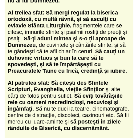
fiu al lui Dumnezeu.
Al treilea sfat:
Să mergi regulat la biserica
ortodoxă, cu multă râvnă, şi să asculţi cu
evlavie Sfânta Liturghie,
fragmentele care se
citesc, imnurile sfinte şi psalmii rostiţi de preoţi şi
psalţi.
Să-ţi aduni mintea şi s-o ţii aproape de
Dumnezeu
, de cuvintele şi cântările sfinte, şi să
te gândeşti că te afli chiar în ceruri.
Să cauţi un
duhovnic virtuos şi bun la care să te
spovedeşti, şi să te împărtăşeşti cu
Preacuratele Taine cu frică, credinţă şi iubire.
Al patrulea sfat:
Să citeşti des Sfintele
Scripturi, Evanghelia, vieţile Sfinţilor
şi alte
cărţi de folos pentru suflet.
Să eviţi tovărăşiile
rele cu oameni necredincioşi, necuvioşi şi
îngâmfaţi.
Să nu te duci la teatre, cinematografe,
centre de distracţie, discoteci, cazinouri etc. Să fii
mereu cu luare-aminte şi
să posteşti în zilele
rânduite de Biserică, cu discernământ.