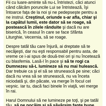
Fii cu luare-aminte să nu-L întristezi, căci atunci
când călcăm poruncile Lui se întristează, îşi
întoarce faţa de la noi şi ne pedepseşte pentru a
ne instrui.
Creştinul, oriunde s-ar afla, chiar şi
la capătul lumii, este dator să se roage, să
postească în zilele rânduite
şi dacă nu are
biserică, în ceasul în care se face Sfânta
Liturghie, Vecernia, să se roage.
Despre tatăl tău care înjură, ai dreptate să te
necăjeşti, dar nu eşti responsabil pentru asta, de
vreme ce i-ai spus de două-trei ori şi nu încetează
cu blasfemia. Lasă-l în pace şi
să te rogi ca
Dumnezeu să-L lumineze să nu mai hulească.
Dar trebuie ca şi el să se strunească pe sine; căci
dacă nu vrea să se strunească, nu va înceta
niciodată şi, din păcate, va merge în focul cel
veşnic. Iar tu, dacă faci binele în viaţă, vei merge
în rai.
Harul Domnului să ne lumineze pe toţi, şi pe tatăl
tău,
să ne pocăim şi să săvârşim fapte bune