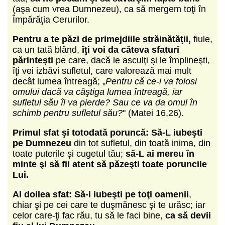
(aşa cum vrea Dumnezeu), ca să mergem toţi în
Împărăţia Cerurilor.
Pentru a te păzi de primejdiile străinătăţii,
fiule,
ca un tată blând,
îţi voi da câteva sfaturi
părinteşti
pe care, dacă le asculţi şi le împlineşti,
îţi vei izbăvi sufletul, care valorează mai mult
decât lumea întreagă; „
Pentru că ce-i va folosi
omului dacă va câştiga lumea întreagă, iar
sufletul său îl va pierde? Sau ce va da omul în
schimb pentru sufletul său?
" (Matei 16,26).
Primul sfat
şi totodată poruncă:
Să-L iubeşti
pe Dumnezeu
din tot sufletul, din toată inima, din
toate puterile şi cugetul tău;
să-L ai mereu în
minte şi să fii atent să păzeşti toate poruncile
Lui.
Al doilea sfat:
Să-i iubeşti pe toţi oamenii
,
chiar şi pe cei care te duşmănesc şi te urăsc; iar
celor care-ţi fac rău, tu să le faci bine,
ca să devii