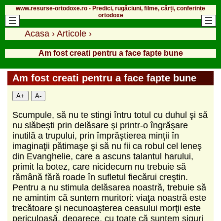
www.resurse-ortodoxe.ro - Predici, rugăciuni, filme, cărți, conferințe
ortodoxe
Acasa
›
Articole
›
Am fost creati pentru a face fapte bune
Am fost creati pentru a face fapte bune
A+
A-
Scumpule, să nu te stingi întru totul cu duhul şi să
nu slăbeşti prin delăsare şi printr-o îngrăşare
inutilă a trupului, prin împrăştierea minţii în
imaginaţii pătimaşe şi să nu fii ca robul cel leneş
din Evanghelie, care a ascuns talantul harului,
primit la botez, care nicidecum nu trebuie să
rămână fără roade în sufletul fiecărui creştin.
Pentru a nu stimula delăsarea noastră, trebuie să
ne amintim că suntem muritori: viaţa noastră este
trecătoare şi necunoaşterea ceasului morţii este
periculoasă, deoarece, cu toate că suntem siguri