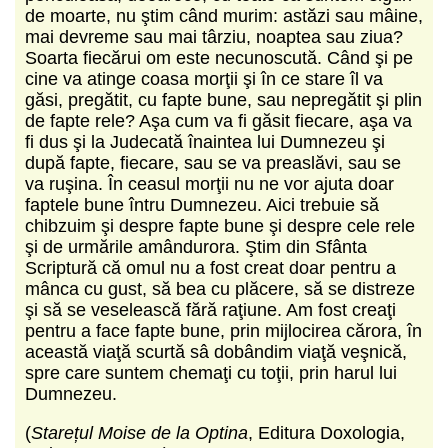
de moarte, nu ştim când murim: astăzi sau mâine,
mai devreme sau mai târziu, noaptea sau ziua?
Soarta fiecărui om este necunoscută. Când şi pe
cine va atinge coasa morţii şi în ce stare îl va
găsi, pregătit, cu fapte bune, sau nepregătit şi plin
de fapte rele? Aşa cum va fi găsit fiecare, aşa va
fi dus şi la Judecată înaintea lui Dumnezeu şi
după fapte, fiecare, sau se va preaslăvi, sau se
va ruşina. În ceasul morţii nu ne vor ajuta doar
faptele bune întru Dumnezeu. Aici trebuie să
chibzuim şi despre fapte bune şi despre cele rele
şi de urmările amândurora. Ştim din Sfânta
Scriptură că omul nu a fost creat doar pentru a
mânca cu gust, să bea cu plăcere, să se distreze
şi să se veselească fără raţiune. Am fost creaţi
pentru a face fapte bune, prin mijlocirea cărora, în
această viaţă scurtă sâ dobândim viaţă veşnică,
spre care suntem chemaţi cu toţii, prin harul lui
Dumnezeu.
(
Starețul Moise de la Optina
, Editura Doxologia,