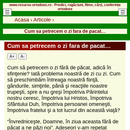
www.resurse-ortodoxe.ro - Predici, rugăciuni, filme, cărți, conferințe
ortodoxe
Acasa
›
Articole
›
Cum sa petrecem o zi fara de pacat…
Cum sa petrecem o zi fara de pacat…
A+
A-
Cum să petrecem o zi fără de păcat, adică în
sfinţenie? Iată problema noastră de zi cu zi. Cum
să preschimbăm întreaga noastră fiinţă,
gândurile, simţirile, până şi reacţiile noastre
trupeşti, spre a nu greşi împotriva Părintelui
nostru ceresc, împotriva lui Hristos, împotriva
Sfântului Duh, împotriva persoanei omeneşti,
împotriva fratelui şi a tot lucrul din această viaţă?
“Învredniceşte, Doamne, în ziua aceasta fără de
păcat a ne păzi noi”. Adeseori v-am repetat