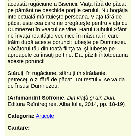
această rugăciune a Bisericii. Viaţa fără de păcat
pe pământ ne deschide porţile cerului. Nu bogăţia
intelectuală mântuieşte persoana. Viaţa fără de
păcat este cea care ne pregăteşte pentru viaţa cu
Dumnezeu în veacul ce vine. Harul Duhului Sfânt
ne învaţă realităţile vecinice în măsura în care
trăim după aceste porunci: iubeşte pe Dumnezeu
Făcătorul tău din toată fiinţa ta, şi iubeşte pe
aproapele ca însuţi pe tine. Da, păziţi întotdeauna
aceste porunci!
Stăruiţi în rugăciune, stăruiţi în strădanie,
petreceţi o zi fără de păcat. Tot restul vi se va da
de Însuşi Dumnezeu.
(
Arhimandrit Sofronie
,
Din viaţă şi din Duh,
Editura Reîntregirea, Alba Iulia, 2014, pp. 18-19)
Categoria:
Articole
Cautare: