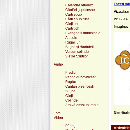
Faceti mil
Calendar ortodox
Cântări și pricesne
Vizualizar
Cărți epub
Cărți epub rusă
Id:
17987
Cărți online
Imagine:
Cărți pdf
Evanghelii duminicale
Articole
Rugăciuni
Slujbe și rânduieli
Versuri colinde
Viețile Sfinților
Audio
Predici
Părinți duhovnicești
Rugăciuni
Cântări bisericești
Slujbe
Cărți
Colinde
Arhivă emisiuni radio
Distribui
Foto
Video
Părinți
Articolel