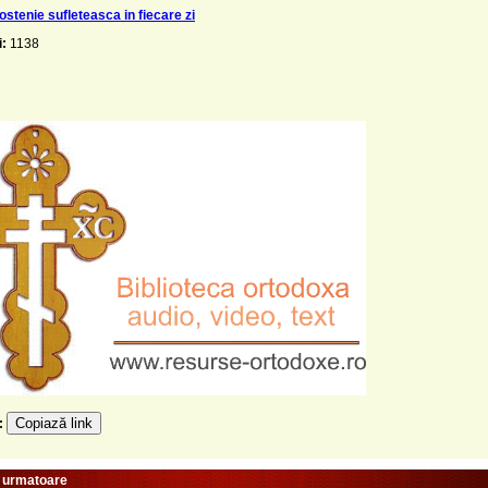
ostenie sufleteasca in fiecare zi
i:
1138
Copiază link
e:
e urmatoare