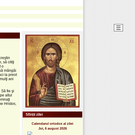
e
creştin
 să citiţi
t o
, să mângâi
ci la preot
mulţi ani
Să fie şi
pe altul
demnaţi
pe Hristos,
Sfinții zilei
Calendarul ortodox al zilei
Joi, 6 august 2026