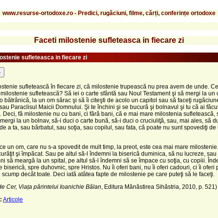
www.resurse-ortodoxe.ro - Predici, rugăciuni, filme, cărți, conferințe ortodoxe
Faceti milostenie sufleteasca in fiecare zi
ostenie sufleteasca in fiecare zi
-
ostenie sufletească în fiecare zi, că milostenie trupească nu prea avem de unde. C
ilostenie sufletească? Să iei o carte sfântă sau Noul Testament şi să mergi la un 
o bătrânică, la un om sărac şi să îi citeşti de acolo un capitol sau să faceţi rugăciune,
 sau Paraclisul Maicii Domnului. Şi te închini şi se bucură şi bolnavul şi tu că ai făcu
. Deci, fă milostenie nu cu bani, ci fără bani, că e mai mare milostenia sufletească
mergi la un bolnav, să-i duci o carte bună, să-i duci o cruciuliţă, sau, mai ales, să du
de a ta, sau bărbatul, sau soţia, sau copilul, sau fata, că poate nu sunt spovediţi de 
ce un om, care nu s-a spovedit de mult timp, la preot, este cea mai mare milostenie. 
 curăţit şi împăcat. Sau pe altul să-l îndemni la biserică duminica, să nu lucreze, sau 
ni să meargă la un spital, pe altul să-l îndemni să se împace cu soţia, cu copiii. În
biserică, spre duhovnic, spre Hristos. Nu îi oferi bani, nu îi oferi cadouri, ci îi oferi 
 scump decât toate. Deci iată atâtea fapte de milostenie pe care puteţi să le faceţi.
de Cer, Viața părintelui Ioanichie Bălan
, Editura Mănăstirea Sihăstria, 2010, p. 521)
:
Articole