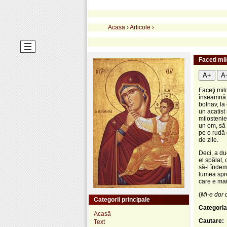
Acasa
›
Articole
›
Faceti mil
A+
A
Faceţi mil
înseamnă m
bolnav, la 
un acatist
milostenie
un om, să 
pe o rudă 
de zile.
Deci, a du
el spălat,
să-l îndem
lumea spre 
care e mai
(
Mi-e dor 
Categorii principale
Categoria
Acasă
Cautare:
Text