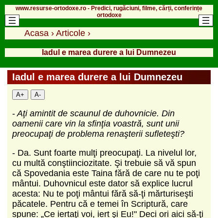
www.resurse-ortodoxe.ro - Predici, rugăciuni, filme, cărți, conferințe
ortodoxe
Acasa
›
Articole
›
Iadul e marea durere a lui Dumnezeu
Iadul e marea durere a lui Dumnezeu
A+
A-
-
Aţi amintit de scaunul de duhovnicie. Din
oamenii care vin la sfinţia voastră, sunt unii
preocupaţi de problema renaşterii sufleteşti?
- Da. Sunt foarte mulţi preocupaţi. La nivelul lor,
cu multă conştiinciozitate. Şi trebuie să vă spun
că Spovedania este Taina fără de care nu te poţi
mântui. Duhovnicul este dator să explice lucrul
acesta: Nu te poţi mântui fără să-ţi mărturiseşti
păcatele. Pentru că e temei în Scriptură, care
spune: „Ce iertaţi voi, iert şi Eu!" Deci ori aici să-ţi