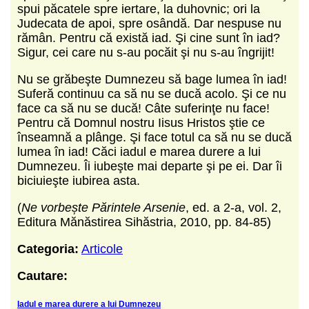
spui păcatele spre iertare, la duhovnic; ori la
Judecata de apoi, spre osândă. Dar nespuse nu
rămân. Pentru că există iad. Şi cine sunt în iad?
Sigur, cei care nu s-au pocăit şi nu s-au îngrijit!
Nu se grăbeşte Dumnezeu să bage lumea în iad!
Suferă continuu ca să nu se ducă acolo. Şi ce nu
face ca să nu se ducă! Câte suferinţe nu face!
Pentru că Domnul nostru Iisus Hristos ştie ce
înseamnă a plânge. Şi face totul ca să nu se ducă
lumea în iad! Căci iadul e marea durere a lui
Dumnezeu. Îi iubeşte mai departe şi pe ei. Dar îi
biciuieşte iubirea asta.
(
Ne vorbește Părintele Arsenie
, ed. a 2-a, vol. 2,
Editura Mănăstirea Sihăstria, 2010, pp. 84-85)
Categoria:
Articole
Cautare:
Iadul e marea durere a lui Dumnezeu