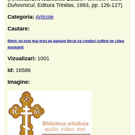
Duhovnicul
, Editura Trinitas, 1993, pp. 126-127)
Categoria:
Articole
Cautare:
Nimic nu este mai greu pe pamant decat sa conduci suflete pe calea
mantuirii!
Vizualizari:
1001
Id:
16586
Imagine: