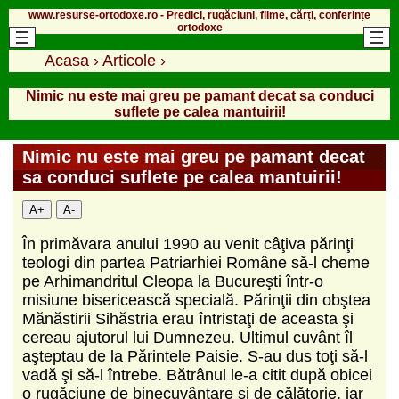
www.resurse-ortodoxe.ro - Predici, rugăciuni, filme, cărți, conferințe
ortodoxe
Acasa
›
Articole
›
Nimic nu este mai greu pe pamant decat sa conduci
suflete pe calea mantuirii!
Nimic nu este mai greu pe pamant decat
sa conduci suflete pe calea mantuirii!
A+
A-
În primăvara anului 1990 au venit câţiva părinţi
teologi din partea Patriarhiei Române să-l cheme
pe Arhimandritul Cleopa la Bucureşti într-o
misiune bisericească specială. Părinţii din obştea
Mănăstirii Sihăstria erau întristaţi de aceasta şi
cereau ajutorul lui Dumnezeu. Ultimul cuvânt îl
aşteptau de la Părintele Paisie. S-au dus toţi să-l
vadă şi să-l întrebe. Bătrânul le-a citit după obicei
o rugăciune de binecuvântare şi de călătorie, iar