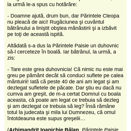
la urmă le-a spus cu hotărâre:
- Doamne ajută, drum bun, dar Părintele Cleopa
nu pleacă de aici! Rugăciunea şi cuvântul
bătrânului a liniştit obştea mănăstirii şi a izbăvit
pe toţi de această ispită.
Altădată s-a dus la Părintele Paisie un duhovnic
să-l cerceteze în boală. Iar bătrânul, la urmă, a
zis:
- Tare este grea duhovnicia! Că nimic nu este mai
greu pe pământ decât să conduci suflete pe calea
mântuirii! Iată că peste 40 de ani am legat şi am
dezlegat sufletele de păcate. Dar ştiu eu dacă nu
cumva am greşit, de m-a certat Domnul cu boala
aceasta, că poate am legat ce trebuia să dezleg
şi am dezlegat ce trebuia să leg? Însă rămâne
totul la judecata şi mila lui Dumnezeu, că omul
întotdeauna este supus greşelii…
(
Arhimandrit Ioanichie Bălan
,
Părintele Paisie