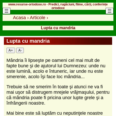
www.resurse-ortodoxe.ro - Predici, rugăciuni, filme, cărți, conferințe
ortodoxe
Acasa
›
Articole
›
Lupta cu mandria
Lupta cu mandria
A+
A-
Mândria îi lipseşte pe oameni cel mai mult de
fapte bune şi de ajutorul lui Dumnezeu: unde nu
este lumină, acolo e întuneric, iar unde nu este
smerenie, acolo îşi face loc mândria...
Trebuie să ne smerim în toate şi atunci ne va fi
mai uşor să distrugem mrejele vrăjmaşului, pentru
că mândria poate fi pricina unor lupte grele şi a
înfrângerii noastre.
Mai bine este să luptăm cu neputinţele noastre